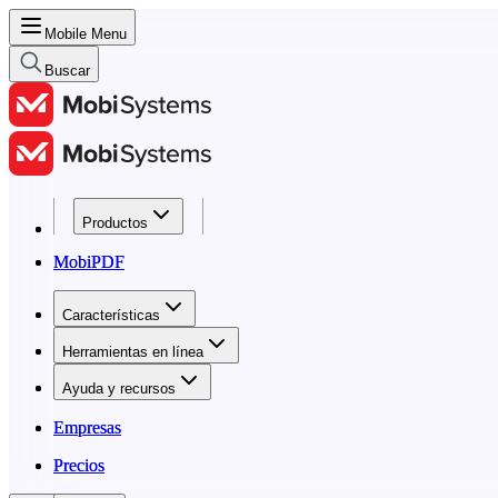
Mobile Menu
Buscar
Productos
Productos
MobiPDF
MobiPDF
Características
Características
Herramientas en línea
Herramientas en línea
Ayuda y recursos
Ayuda y recursos
Empresas
Empresas
Precios
Precios