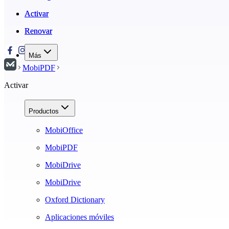
Activar
Activar
Renovar
Renovar
Más
MobiPDF
Activar
Productos
MobiOffice
MobiPDF
MobiDrive
MobiDrive
Oxford Dictionary
Aplicaciones móviles