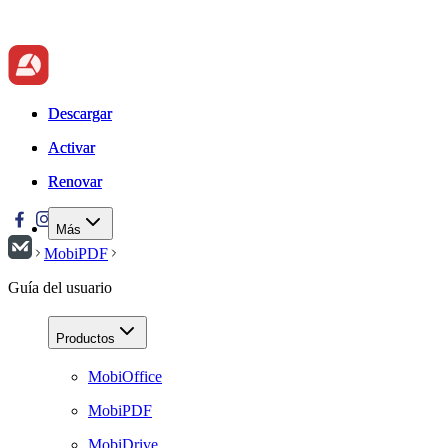
Descargar
Descargar
Activar
Activar
Renovar
Renovar
Más
MobiPDF
Guía del usuario
Productos
MobiOffice
MobiPDF
MobiDrive