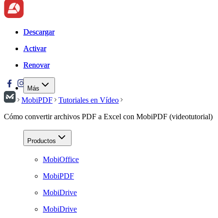
Descargar
Descargar
Activar
Activar
Renovar
Renovar
Más
MobiPDF
Tutoriales en Vídeo
Cómo convertir archivos PDF a Excel con MobiPDF (videotutorial)
Productos
MobiOffice
MobiPDF
MobiDrive
MobiDrive