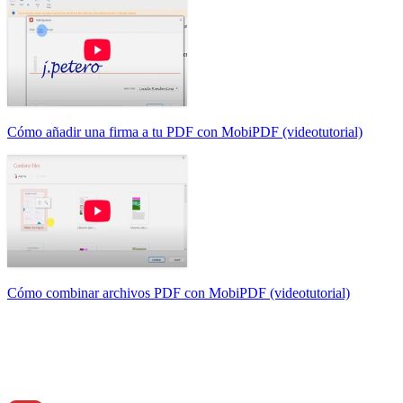
Cómo añadir una firma a tu PDF con MobiPDF (videotutorial)
Cómo combinar archivos PDF con MobiPDF (videotutorial)