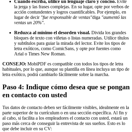
Cuando escriba, utilice un lenguaje claro y conciso.
Evite
la jerga y las frases complejas. En su lugar, opte por verbos de
acción contundentes y logros cuantificables. Por ejemplo, en
lugar de decir
"fue responsable de ventas"
diga
"aumentó las
ventas un 20%"
.
Reduzca al mínimo el desorden visual.
Divida los grandes
bloques de texto con viñetas o listas numeradas. Utilice títulos
y subtítulos para guiar la mirada del lector. Evite los tipos de
letra exóticos, como ComicSans, y opte por fuentes como
Arial o Times New Roman.
CONSEJO:
MobiPDF es compatible con todos los tipos de letra
habituales, por lo que, aunque su plantilla en línea incluya un tipo de
letra exótico, podrá cambiarlo fácilmente sobre la marcha.
Paso 4: Indique cómo desea que se pongan
en contacto con usted
Tus datos de contacto deben ser fácilmente visibles, idealmente en la
parte superior de tu currículum o en una sección específica. Al fin y
al cabo, si facilita a los empleadores el contacto con usted, estará un
paso más cerca de conseguir la entrevista de sus sueños. Esto es lo
que debe incluir en su CV: