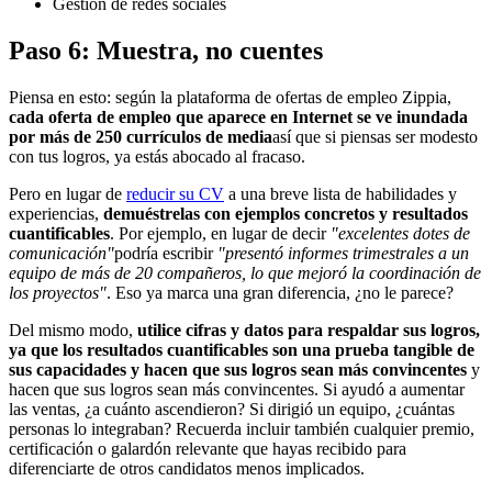
Gestión de redes sociales
Paso 6: Muestra, no cuentes
Piensa en esto: según la plataforma de ofertas de empleo Zippia,
cada oferta de empleo que aparece en Internet se ve inundada
por más de 250 currículos de media
así que si piensas ser modesto
con tus logros, ya estás abocado al fracaso.
Pero en lugar de
reducir su CV
a una breve lista de habilidades y
experiencias,
demuéstrelas con ejemplos concretos y resultados
cuantificables
. Por ejemplo, en lugar de decir
"excelentes dotes de
comunicación"
podría escribir
"presentó informes trimestrales a un
equipo de más de 20 compañeros, lo que mejoró la coordinación de
los proyectos"
. Eso ya marca una gran diferencia, ¿no le parece?
Del mismo modo,
utilice cifras y datos para respaldar sus logros,
ya que los resultados cuantificables son una prueba tangible de
sus capacidades y hacen que sus logros sean más convincentes
y
hacen que sus logros sean más convincentes. Si ayudó a aumentar
las ventas, ¿a cuánto ascendieron? Si dirigió un equipo, ¿cuántas
personas lo integraban? Recuerda incluir también cualquier premio,
certificación o galardón relevante que hayas recibido para
diferenciarte de otros candidatos menos implicados.