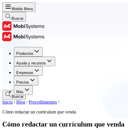
Mobile Menu
Buscar
Productos
Productos
Ayuda y recursos
Ayuda y recursos
Empresas
Empresas
Precios
Precios
Más
Buscar
Inicio
Blog
Procedimientos
Cómo redactar un currículum que venda
Cómo redactar un currículum que venda