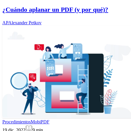
¿Cuándo aplanar un PDF (y por qué)?
AP
Alexander Petkov
Procedimientos
MobiPDF
19 dic. 2022
9
min