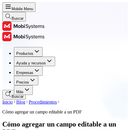
Mobile Menu
Buscar
Productos
Productos
Ayuda y recursos
Ayuda y recursos
Empresas
Empresas
Precios
Precios
Más
Buscar
Inicio
Blog
Procedimientos
Cómo agregar un campo editable a un PDF
Cómo agregar un campo editable a un