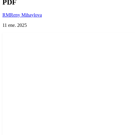
PDF
RM
Reny Mihaylova
11 ene. 2025