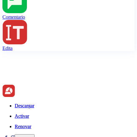
Comentario
Edita
Descargar
Descargar
Activar
Activar
Renovar
Renovar