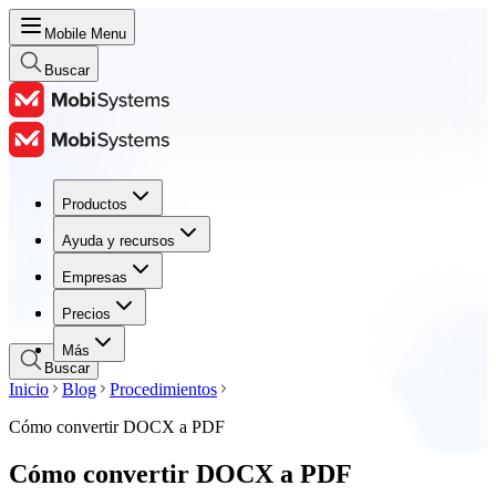
Mobile Menu
Buscar
Productos
Productos
Ayuda y recursos
Ayuda y recursos
Empresas
Empresas
Precios
Precios
Más
Buscar
Inicio
Blog
Procedimientos
Cómo convertir DOCX a PDF
Cómo convertir DOCX a PDF