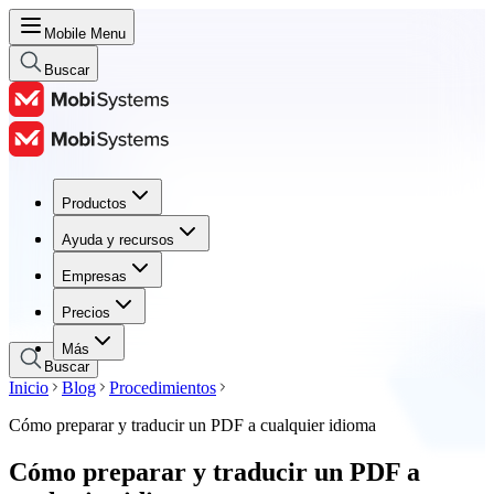
Mobile Menu
Buscar
Productos
Productos
Ayuda y recursos
Ayuda y recursos
Empresas
Empresas
Precios
Precios
Más
Buscar
Inicio
Blog
Procedimientos
Cómo preparar y traducir un PDF a cualquier idioma
Cómo preparar y traducir un PDF a