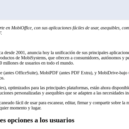
te en MobiOffice, con sus aplicaciones fáciles de usar, asequibles, co
F.
tica desde 2001, anuncia hoy la unificación de sus principales aplicaci
roductos de MobiSystems, que ofrecen a consumidores, autónomos y pe
50 millones de usuarios en todo el mundo.
e (antes OfficeSuite), MobiPDF (antes PDF Extra), y MobiDrive
-
bajo 
os.
optimizados para las principales plataformas, están ahora disponible
uciones personalizadas y asequibles que se adapten a las necesidades in
ado fácil de usar para escanear, editar, firmar y compartir sobre la 
quier momento y lugar.
es opciones a los usuarios