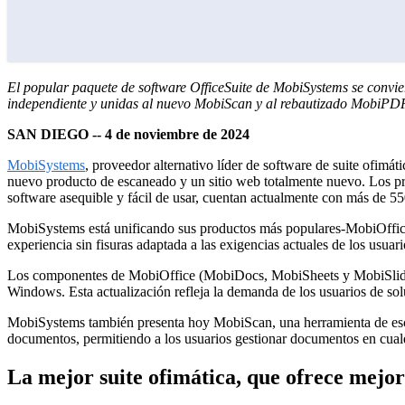
El popular paquete de software OfficeSuite de MobiSystems se convier
independiente y unidas al nuevo MobiScan y al rebautizado MobiPD
SAN DIEGO -- 4 de noviembre de 2024
MobiSystems
, proveedor alternativo líder de software de suite ofimá
nuevo producto de escaneado y un sitio web totalmente nuevo. Los p
software asequible y fácil de usar, cuentan actualmente con más de 5
MobiSystems está unificando sus productos más populares
-
MobiOffic
experiencia sin fisuras adaptada a las exigencias actuales de los usuari
Los componentes de MobiOffice (MobiDocs, MobiSheets y MobiSlides), 
Windows. Esta actualización refleja la demanda de los usuarios de sol
MobiSystems también presenta hoy MobiScan, una herramienta de escane
documentos, permitiendo a los usuarios gestionar documentos en cual
La mejor suite ofimática, que ofrece mejor