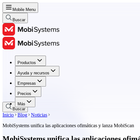
Mobile Menu
Buscar
Productos
Productos
Ayuda y recursos
Ayuda y recursos
Empresas
Empresas
Precios
Precios
Más
Buscar
Inicio
Blog
Noticias
MobiSystems unifica las aplicaciones ofimáticas y lanza MobiScan
MobiSystems unifica las aplicaciones ofim