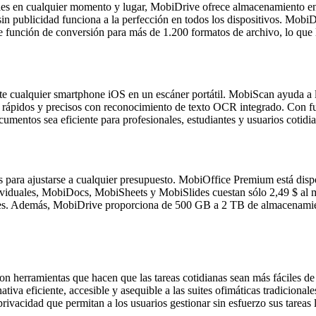
ibles en cualquier momento y lugar, MobiDrive ofrece almacenamiento e
sin publicidad funciona a la perfección en todos los dispositivos. Mobi
e función de conversión para más de 1.200 formatos de archivo, lo qu
e cualquier smartphone iOS en un escáner portátil. MobiScan ayuda a l
pidos y precisos con reconocimiento de texto OCR integrado. Con fun
umentos sea eficiente para profesionales, estudiantes y usuarios cotidi
 para ajustarse a cualquier presupuesto. MobiOffice Premium está disp
ndividuales, MobiDocs, MobiSheets y MobiSlides cuestan sólo 2,49 $ al 
res. Además, MobiDrive proporciona de 500 GB a 2 TB de almacenamiento
n herramientas que hacen que las tareas cotidianas sean más fáciles de
ativa eficiente, accesible y asequible a las suites ofimáticas tradicion
vacidad que permitan a los usuarios gestionar sin esfuerzo sus tareas l