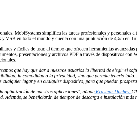
cionales, MobiSystems simplifica las tareas profesionales y personales a
as y VSB en todo el mundo y cuenta con una puntuación de 4,6/5 en Trus
liares y fáciles de usar, al tiempo que ofrecen herramientas avanzada
documentos, presentaciones y archivos PDF a través de dispositivos c
cionales.
eemos que hay que dar a nuestros usuarios la libertad de elegir el sof
uibilidad, la comodidad o la privacidad, sino que permite tenerlo todo
de cualquier lugar y en cualquier dispositivo, para que puedan prospera
la optimización de nuestras aplicaciones", añade
Krasimir Dachev,
CT
dad. Además, se beneficiarán de tiempos de descarga e instalación más 