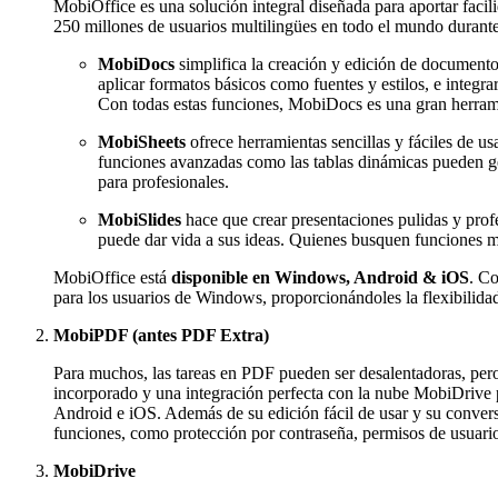
MobiOffice es una solución integral diseñada para aportar facil
250 millones de usuarios multilingües en todo el mundo durante 
MobiDocs
simplifica la creación y edición de documentos
aplicar formatos básicos como fuentes y estilos, e integr
Con todas estas funciones, MobiDocs es una gran herrami
MobiSheets
ofrece herramientas sencillas y fáciles de u
funciones avanzadas como las tablas dinámicas pueden ge
para profesionales.
MobiSlides
hace que crear presentaciones pulidas y profe
puede dar vida a sus ideas. Quienes busquen funciones m
MobiOffice está
disponible en Windows, Android & iOS
. C
para los usuarios de Windows, proporcionándoles la flexibilidad
MobiPDF (antes PDF Extra)
Para muchos, las tareas en PDF pueden ser desalentadoras, pero
incorporado y una integración perfecta con la nube MobiDrive p
Android e iOS. Además de su edición fácil de usar y su conver
funciones, como protección por contraseña, permisos de usuario
MobiDrive