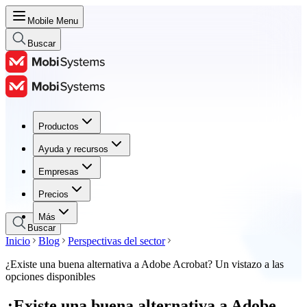
Mobile Menu
Buscar
Productos
Productos
Ayuda y recursos
Ayuda y recursos
Empresas
Empresas
Precios
Precios
Más
Buscar
Inicio
Blog
Perspectivas del sector
¿Existe una buena alternativa a Adobe Acrobat? Un vistazo a las
opciones disponibles
¿Existe una buena alternativa a Adobe