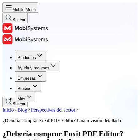
Mobile Menu
Buscar
Productos
Productos
Ayuda y recursos
Ayuda y recursos
Empresas
Empresas
Precios
Precios
Más
Buscar
Inicio
Blog
Perspectivas del sector
¿Debería comprar Foxit PDF Editor? Una revisión detallada
¿Debería comprar Foxit PDF Editor?