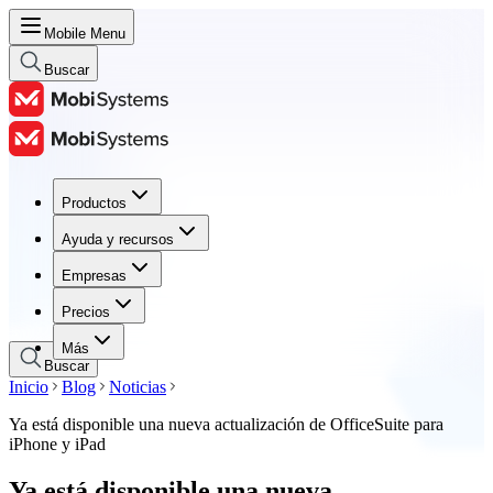
Mobile Menu
Buscar
Productos
Productos
Ayuda y recursos
Ayuda y recursos
Empresas
Empresas
Precios
Precios
Más
Buscar
Inicio
Blog
Noticias
Ya está disponible una nueva actualización de OfficeSuite para
iPhone y iPad
Ya está disponible una nueva