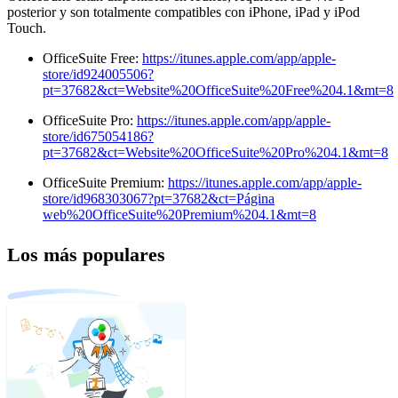
posterior y son totalmente compatibles con iPhone, iPad y iPod
Touch.
OfficeSuite Free:
https://itunes.apple.com/app/apple-
store/id924005506?
pt=37682&ct=Website%20OfficeSuite%20Free%204.1&mt=8
OfficeSuite Pro:
https://itunes.apple.com/app/apple-
store/id675054186?
pt=37682&ct=Website%20OfficeSuite%20Pro%204.1&mt=8
OfficeSuite Premium:
https://itunes.apple.com/app/apple-
store/id968303067?pt=37682&ct=Página
web%20OfficeSuite%20Premium%204.1&mt=8
Los más populares