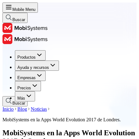
Mobile Menu
Buscar
Productos
Productos
Ayuda y recursos
Ayuda y recursos
Empresas
Empresas
Precios
Precios
Más
Buscar
Inicio
Blog
Noticias
MobiSystems en la Apps World Evolution 2017 de Londres.
MobiSystems en la Apps World Evolution