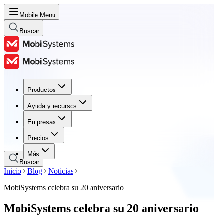
Mobile Menu
Buscar
Productos
Productos
Ayuda y recursos
Ayuda y recursos
Empresas
Empresas
Precios
Precios
Más
Buscar
Inicio
Blog
Noticias
MobiSystems celebra su 20 aniversario
MobiSystems celebra su 20 aniversario