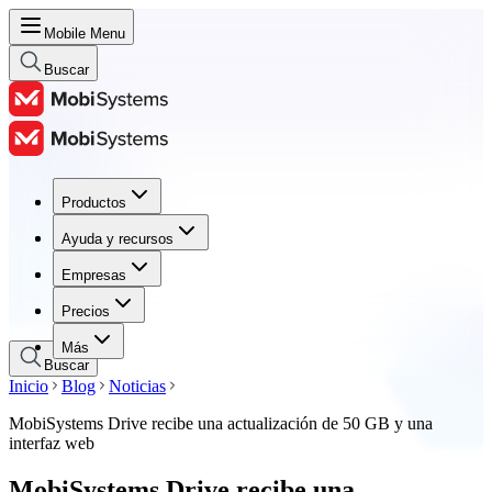
Mobile Menu
Buscar
Productos
Productos
Ayuda y recursos
Ayuda y recursos
Empresas
Empresas
Precios
Precios
Más
Buscar
Inicio
Blog
Noticias
MobiSystems Drive recibe una actualización de 50 GB y una
interfaz web
MobiSystems Drive recibe una