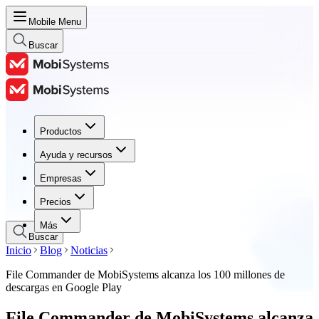
Mobile Menu
Buscar
Productos
Productos
Ayuda y recursos
Ayuda y recursos
Empresas
Empresas
Precios
Precios
Más
Buscar
Inicio
Blog
Noticias
File Commander de MobiSystems alcanza los 100 millones de
descargas en Google Play
File Commander de MobiSystems alcanza