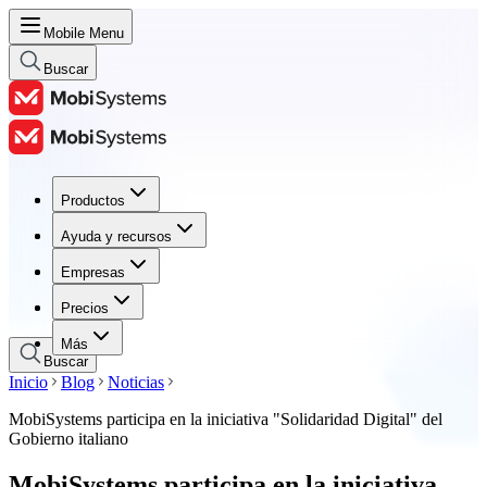
Mobile Menu
Buscar
Productos
Productos
Ayuda y recursos
Ayuda y recursos
Empresas
Empresas
Precios
Precios
Más
Buscar
Inicio
Blog
Noticias
MobiSystems participa en la iniciativa "Solidaridad Digital" del
Gobierno italiano
MobiSystems participa en la iniciativa