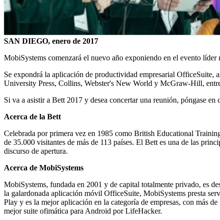
SAN DIEGO, enero de 2017
MobiSystems comenzará el nuevo año exponiendo en el evento líder mun
Se expondrá la aplicación de productividad empresarial OfficeSuite, 
University Press, Collins, Webster's New World y McGraw-Hill, entre
Si va a asistir a Bett 2017 y desea concertar una reunión, póngase en
Acerca de la Bett
Celebrada por primera vez en 1985 como British Educational Trainin
de 35.000 visitantes de más de 113 países. El Bett es una de las princ
discurso de apertura.
Acerca de MobiSystems
MobiSystems, fundada en 2001 y de capital totalmente privado, es de
la galardonada aplicación móvil OfficeSuite, MobiSystems presta servi
Play y es la mejor aplicación en la categoría de empresas, con más d
mejor suite ofimática para Android por LifeHacker.