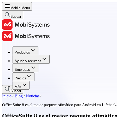
Mobile Menu
Buscar
Productos
Productos
Ayuda y recursos
Ayuda y recursos
Empresas
Empresas
Precios
Precios
Más
Buscar
Inicio
Blog
Noticias
OfficeSuite 8 es el mejor paquete ofimático para Android en Lifehack
OfficeSuite 8 es el mejor paquete ofimáti