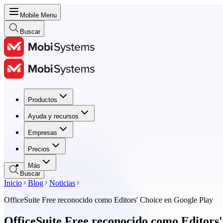
Mobile Menu
Buscar
Productos
Productos
Ayuda y recursos
Ayuda y recursos
Empresas
Empresas
Precios
Precios
Más
Buscar
Inicio
Blog
Noticias
OfficeSuite Free reconocido como Editors' Choice en Google Play
OfficeSuite Free reconocido como Editors