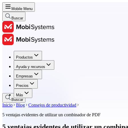
Mobile Menu
Buscar
Productos
Productos
Ayuda y recursos
Ayuda y recursos
Empresas
Empresas
Precios
Precios
Más
Buscar
Inicio
Blog
Consejos de productividad
5 ventajas evidentes de utilizar un combinador de PDF
5 ventajas evidentes de utilizar un combi