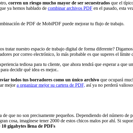
otro,
corren un riesgo mucho mayor de ser secuestrados
que el típi
unque ya hemos hablado de
combinar archivos PDF
en el pasado, esta ve
ombinación de PDF de MobiPDF puede mejorar tu flujo de trabajo.
os tratar nuestro espacio de trabajo digital de forma diferente? Digamos
adores por correo electrónico, lo más probable es que superes el límite 
xperiencia tediosa para tu cliente, que ahora tendrá que esperar a que 
para decidir qué idea es mejor..
nviar todos tus borradores como un único archivo
que ocupará much
zar mejor
a organizar mejor su cartera de PDF,
así ya no perderá valioso
ta de que no son precisamente pequeños. Dependiendo del número de pág
 gran cosa, imagínese tener 2000 de estos chicos malos por ahí. Si s
 10 gigabytes llena de PDFs