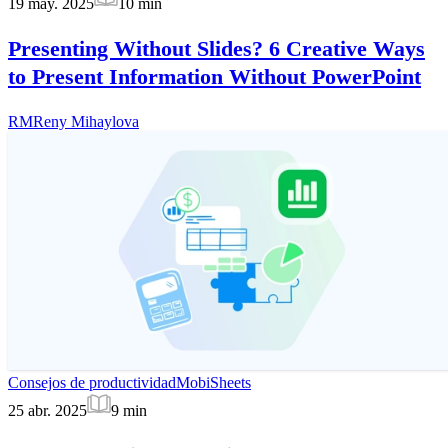
19 may. 2025
10
min
Presenting Without Slides? 6 Creative Ways
to Present Information Without PowerPoint
RM
Reny Mihaylova
Consejos de productividad
MobiSheets
25 abr. 2025
9
min