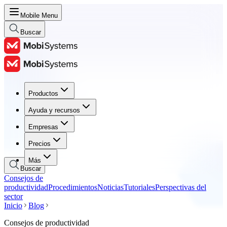
Mobile Menu
Buscar
Productos
Productos
Ayuda y recursos
Ayuda y recursos
Empresas
Empresas
Precios
Precios
Más
Buscar
Consejos de
productividad
Procedimientos
Noticias
Tutoriales
Perspectivas del
sector
Inicio
Blog
Consejos de productividad