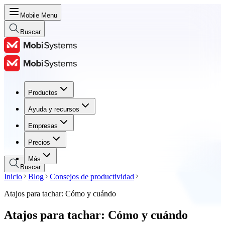
Mobile Menu
Buscar
Productos
Productos
Ayuda y recursos
Ayuda y recursos
Empresas
Empresas
Precios
Precios
Más
Buscar
Inicio
Blog
Consejos de productividad
Atajos para tachar: Cómo y cuándo
Atajos para tachar: Cómo y cuándo