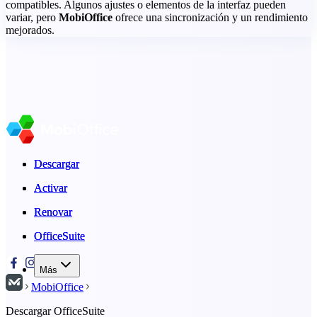
compatibles. Algunos ajustes o elementos de la interfaz pueden
variar, pero
MobiOffice
ofrece una sincronización y un rendimiento
mejorados.
Descargar
Descargar
Activar
Activar
Renovar
Renovar
OfficeSuite
OfficeSuite
Más
MobiOffice
Descargar OfficeSuite