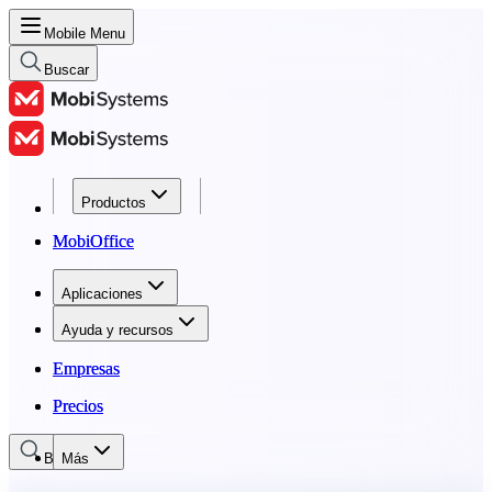
Mobile Menu
Buscar
Productos
Productos
MobiOffice
MobiOffice
Aplicaciones
Aplicaciones
Ayuda y recursos
Ayuda y recursos
Empresas
Empresas
Precios
Precios
Buscar
Más