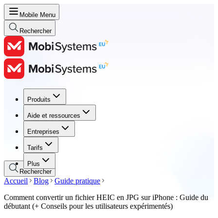
Mobile Menu
Rechercher
Produits
Produits
Aide et ressources
Aide et ressources
Entreprises
Entreprises
Tarifs
Tarifs
Plus
Rechercher
Accueil
Blog
Guide pratique
Comment convertir un fichier HEIC en JPG sur iPhone : Guide du
débutant (+ Conseils pour les utilisateurs expérimentés)