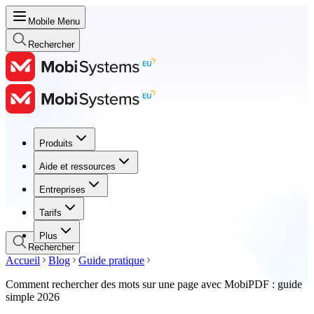
Mobile Menu
Rechercher
Produits
Produits
Aide et ressources
Aide et ressources
Entreprises
Entreprises
Tarifs
Tarifs
Plus
Rechercher
Accueil
Blog
Guide pratique
Comment rechercher des mots sur une page avec MobiPDF : guide
simple 2026