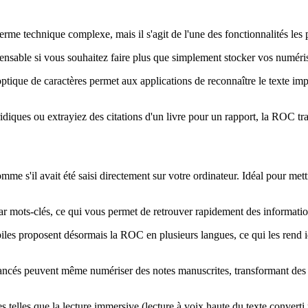
me technique complexe, mais il s'agit de l'une des fonctionnalités les p
ensable si vous souhaitez faire plus que simplement stocker vos numéris
que de caractères permet aux applications de reconnaître le texte imp
ridiques ou extrayiez des citations d'un livre pour un rapport, la ROC t
me s'il avait été saisi directement sur votre ordinateur. Idéal pour met
mots-clés, ce qui vous permet de retrouver rapidement des informations 
es proposent désormais la ROC en plusieurs langues, ce qui les rend idéa
ncés peuvent même numériser des notes manuscrites, transformant des 
s telles que la lecture immersive (lecture à voix haute du texte convert