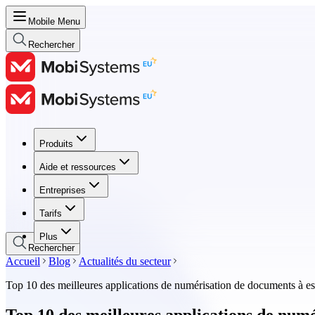
Mobile Menu
Rechercher
Produits
Produits
Aide et ressources
Aide et ressources
Entreprises
Entreprises
Tarifs
Tarifs
Plus
Rechercher
Accueil
Blog
Actualités du secteur
Top 10 des meilleures applications de numérisation de documents à e
Top 10 des meilleures applications de num