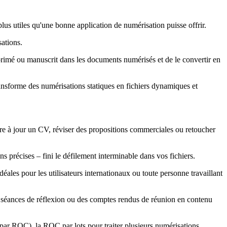
lus utiles qu'une bonne application de numérisation puisse offrir.
ations.
rimé ou manuscrit dans les documents numérisés et de le convertir en
ransforme des numérisations statiques en fichiers dynamiques et
tre à jour un CV, réviser des propositions commerciales ou retoucher
précises – fini le défilement interminable dans vos fichiers.
les pour les utilisateurs internationaux ou toute personne travaillant
séances de réflexion ou des comptes rendus de réunion en contenu
i par ROC), la ROC par lots pour traiter plusieurs numérisations