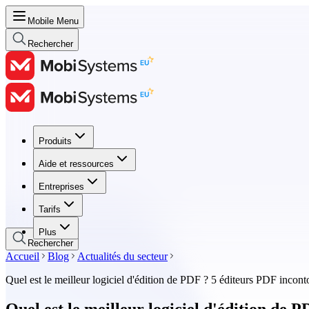
Mobile Menu
Rechercher
Produits
Produits
Aide et ressources
Aide et ressources
Entreprises
Entreprises
Tarifs
Tarifs
Plus
Rechercher
Accueil
Blog
Actualités du secteur
Quel est le meilleur logiciel d'édition de PDF ? 5 éditeurs PDF incon
Quel est le meilleur logiciel d'édition de 