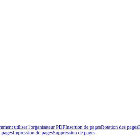
ment utiliser l'organisateur PDF
Insertion de pages
Rotation des pages
s pages
Impression de pages
Suppression de pages