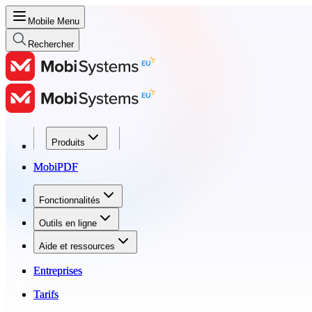
Mobile Menu
Rechercher
Produits
Produits
MobiPDF
MobiPDF
Fonctionnalités
Fonctionnalités
Outils en ligne
Outils en ligne
Aide et ressources
Aide et ressources
Entreprises
Entreprises
Tarifs
Tarifs