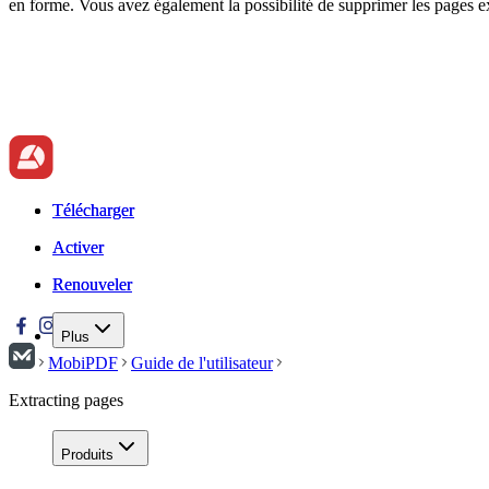
en forme. Vous avez également la possibilité de supprimer les pages ex
Télécharger
Télécharger
Activer
Activer
Renouveler
Renouveler
Plus
MobiPDF
Guide de l'utilisateur
Extracting pages
Produits