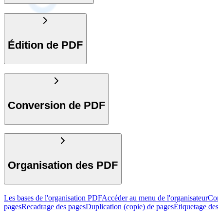
Édition de PDF
Conversion de PDF
Organisation des PDF
Les bases de l'organisation PDF
Accéder au menu de l'organisateur
Com
pages
Recadrage des pages
Duplication (copie) de pages
Étiquetage de