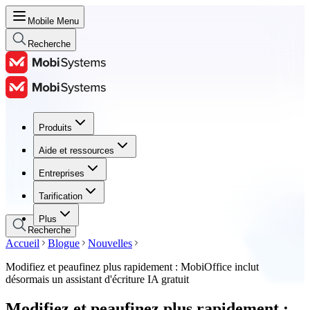
Mobile Menu
Recherche
Produits
Produits
Aide et ressources
Aide et ressources
Entreprises
Entreprises
Tarification
Tarification
Plus
Recherche
Accueil
Blogue
Nouvelles
Modifiez et peaufinez plus rapidement : MobiOffice inclut
désormais un assistant d'écriture IA gratuit
Modifiez et peaufinez plus rapidement :