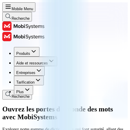
Mobile Menu
Recherche
Produits
Produits
Aide et ressources
Aide et ressources
Entreprises
Entreprises
Tarification
Tarification
Plus
Recherche
Ouvrez les portes du monde des mots
avec MobiSystems
Explorez notre gamme de dictionnaires qui font autorité, allant des