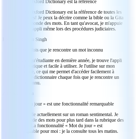
L'appli Oxford Dictionary est la référence
L'appli Oxford Dictionary est la référence de toutes les
ressources! Je peux la décrire comme la bible ou la Gita
dans le monde des mots. En tant qu'avocat, je m'appuie
sur cette appli même lors des procédures judiciaires.
RS
Rajat Ranjan Singh
Chaque fois que je rencontre un mot inconnu
En tant qu'étudiante en dernière année, je trouve l'appli
super pratique et facile à utiliser. Je l'utilise sur mon
téléphone, ce qui me permet d'accéder facilement à
l'appli de dictionnaire chaque fois que je rencontre un
mot inconnu.
AT
Aiko Tanaka
« Mot du jour » est une fonctionnalité remarquable
Je travaille actuellement sur un roman sentimental. Je
sauvegarde des mots pour plus tard dans la rubrique des
favoris. La fonctionnalité « Mot du jour » est
remarquable pour moi : je la consulte tous les matins.