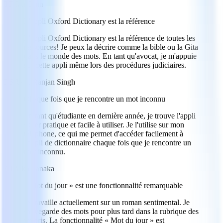
TF
Tate Finn
L'appli Oxford Dictionary est la référence
L'appli Oxford Dictionary est la référence de toutes les
ressources! Je peux la décrire comme la bible ou la Gita
dans le monde des mots. En tant qu'avocat, je m'appuie
sur cette appli même lors des procédures judiciaires.
RS
Rajat Ranjan Singh
Chaque fois que je rencontre un mot inconnu
En tant qu'étudiante en dernière année, je trouve l'appli
super pratique et facile à utiliser. Je l'utilise sur mon
téléphone, ce qui me permet d'accéder facilement à
l'appli de dictionnaire chaque fois que je rencontre un
mot inconnu.
AT
Aiko Tanaka
« Mot du jour » est une fonctionnalité remarquable
Je travaille actuellement sur un roman sentimental. Je
sauvegarde des mots pour plus tard dans la rubrique des
favoris. La fonctionnalité « Mot du jour » est