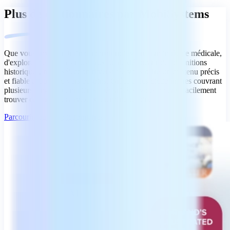
Plus de dictionnaires par MobiSystems
Que vous soyez en train d'approfondir votre terminologie médicale,
d'explorer des termes musicaux ou de découvrir des définitions
historiques, notre sélection diversifiée vous offre un contenu précis
et fiable adapté à divers besoins. Grâce à des dictionnaires couvrant
plusieurs langues et matières spécialisées, vous pouvez facilement
trouver ce dont vous avez exactement besoin.
Parcourir tous les dictionnaires