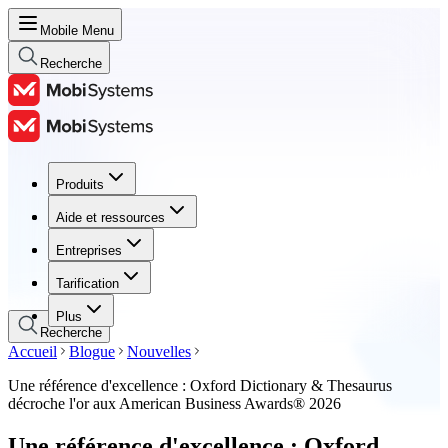
Mobile Menu
Recherche
Produits
Produits
Aide et ressources
Aide et ressources
Entreprises
Entreprises
Tarification
Tarification
Plus
Recherche
Accueil
Blogue
Nouvelles
Une référence d'excellence : Oxford Dictionary & Thesaurus
décroche l'or aux American Business Awards® 2026
Une référence d'excellence : Oxford