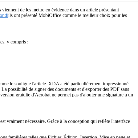
viennent de les mettre en évidence dans un article présentant
fondi
ils ont présenté MobiOffice comme le meilleur choix pour les
es, y compris :
mme le souligne l'article. XDA a été particulièrement impressionné
. La possibilité de signer des documents et d'exporter des PDF sans
version gratuite d'Acrobat ne permet pas d'ajouter une signature à un
st vraiment nécessaire. Grâce à la conception qui reflète l'interface
ns familières telles que Fichier, Édition, Insertion, Mise en page et