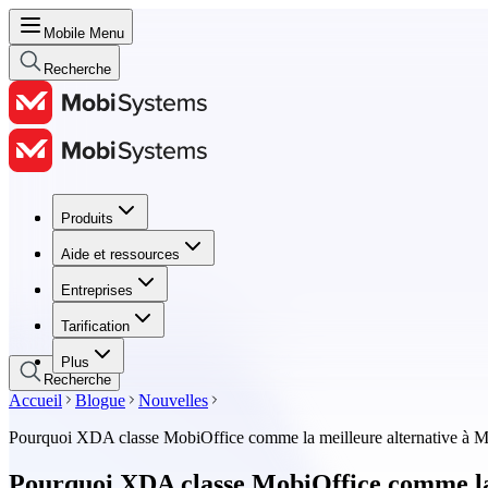
Mobile Menu
Recherche
Produits
Produits
Aide et ressources
Aide et ressources
Entreprises
Entreprises
Tarification
Tarification
Plus
Recherche
Accueil
Blogue
Nouvelles
Pourquoi XDA classe MobiOffice comme la meilleure alternative à Mi
Pourquoi XDA classe MobiOffice comme la 