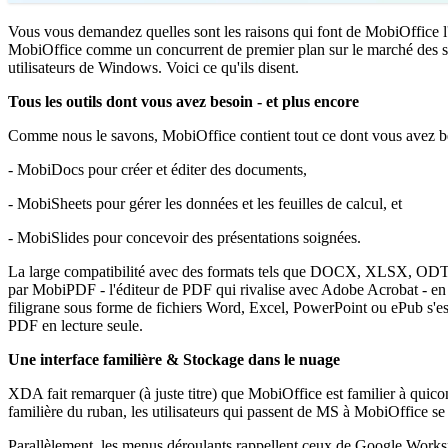
Vous vous demandez quelles sont les raisons qui font de MobiOffice l'
MobiOffice comme un concurrent de premier plan sur le marché des s
utilisateurs de Windows. Voici ce qu'ils disent.
Tous les outils dont vous avez besoin - et plus encore
Comme nous le savons, MobiOffice contient tout ce dont vous avez beso
- MobiDocs pour créer et éditer des documents,
- MobiSheets pour gérer les données et les feuilles de calcul, et
- MobiSlides pour concevoir des présentations soignées.
La large compatibilité avec des formats tels que DOCX, XLSX, ODT, et 
par MobiPDF - l'éditeur de PDF qui rivalise avec Adobe Acrobat - en pe
filigrane sous forme de fichiers Word, Excel, PowerPoint ou ePub s'est
PDF en lecture seule.
Une interface familière & Stockage dans le nuage
XDA fait remarquer (à juste titre) que MobiOffice est familier à quicon
familière du ruban, les utilisateurs qui passent de MS à MobiOffice s
Parallèlement, les menus déroulants rappellent ceux de Google Workspace