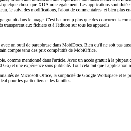
est quelque chose que XDA note également. Les applications sont dotées
bleau, le suivi des modifications, l'ajout de commentaires, et bien plus en
e gratuit dans le nuage. C'est beaucoup plus que des concurrents co
nsparent aux fichiers et à l'édition sur tous les appareils.
vec un outil de paraphrase dans MobiDocs. Bien qu'il ne soit pas aussi
rtain compte tenu des prix compétitifs de MobiOffice.
ble, comme mentionné dans l'article. Avec un accès gratuit à la plupart 
0 Go) et une expérience sans publicité. Tout cela fait que l'application 
tés de Microsoft Office, la simplicité de Google Workspace et le prix 
éal pour les particuliers et les familles.