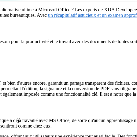
alternative ultime à Microsoft Office ? Les experts de XDA Developers 
uites bureautiques. Avec
un récapitulatif astucieux et un examen appro
in pour la productivité et le travail avec des documents de toutes sort
bien d'autres encore, garantit un partage transparent des fichiers, co
rmettant l'édition, la signature et la conversion de PDF sans filigrane
 également imposée comme une fonctionnalité clé. Il est à noter que la 
que a déjà travaillé avec MS Office, de sorte qu'aucun apprentissage n'e
e sentiront comme chez eux.
, offrant aux utilisateurs une expérience tout aussi facile. Des fonctio