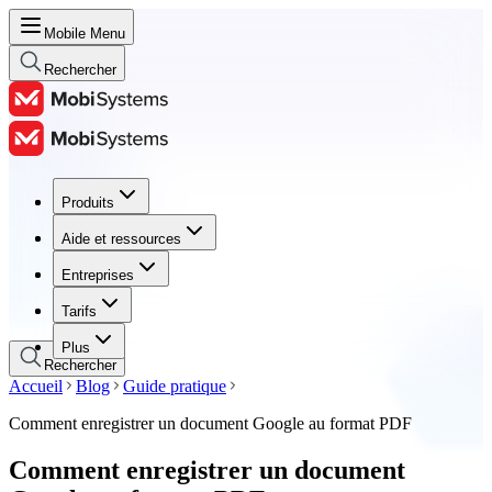
Mobile Menu
Rechercher
Produits
Produits
Aide et ressources
Aide et ressources
Entreprises
Entreprises
Tarifs
Tarifs
Plus
Rechercher
Accueil
Blog
Guide pratique
Comment enregistrer un document Google au format PDF
Comment enregistrer un document