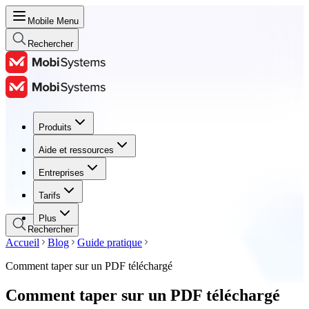
Mobile Menu
Rechercher
Produits
Produits
Aide et ressources
Aide et ressources
Entreprises
Entreprises
Tarifs
Tarifs
Plus
Rechercher
Accueil
Blog
Guide pratique
Comment taper sur un PDF téléchargé
Comment taper sur un PDF téléchargé