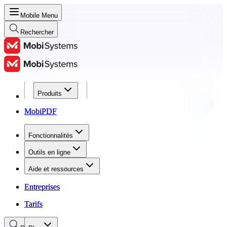
Mobile Menu
Rechercher
Produits
Produits
MobiPDF
MobiPDF
Fonctionnalités
Fonctionnalités
Outils en ligne
Outils en ligne
Aide et ressources
Aide et ressources
Entreprises
Entreprises
Tarifs
Tarifs