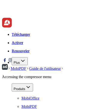
Télécharger
Télécharger
Activer
Activer
Renouveler
Renouveler
Plus
MobiPDF
Guide de l'utilisateur
Accessing the compressor menu
Produits
MobiOffice
MobiPDF