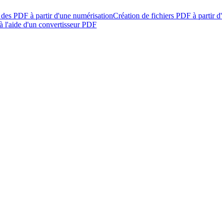
 des PDF à partir d'une numérisation
Création de fichiers PDF à partir 
 l'aide d'un convertisseur PDF