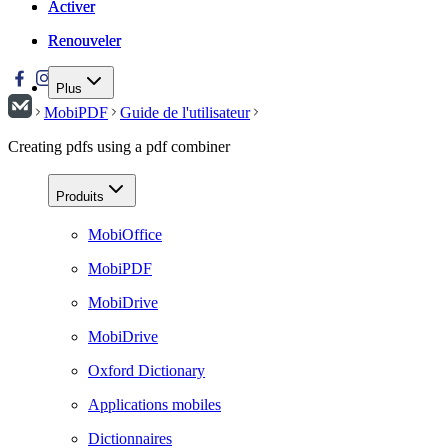
Activer
Activer
Renouveler
Renouveler
Plus
MobiPDF
Guide de l'utilisateur
Creating pdfs using a pdf combiner
Produits
MobiOffice
MobiPDF
MobiDrive
MobiDrive
Oxford Dictionary
Applications mobiles
Dictionnaires