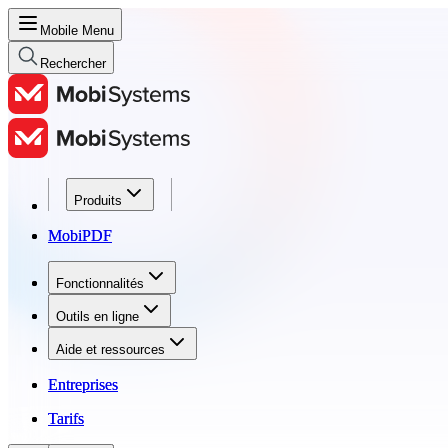
Mobile Menu
Rechercher
Produits
Produits
MobiPDF
MobiPDF
Fonctionnalités
Fonctionnalités
Outils en ligne
Outils en ligne
Aide et ressources
Aide et ressources
Entreprises
Entreprises
Tarifs
Tarifs