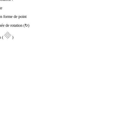
te
en forme de point
gnée de rotation (↻)
s (
)