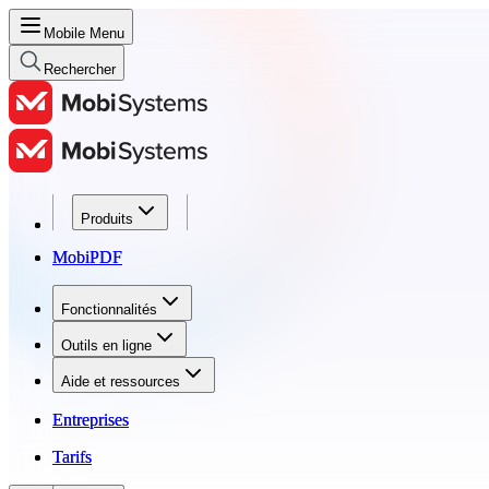
Mobile Menu
Rechercher
Produits
Produits
MobiPDF
MobiPDF
Fonctionnalités
Fonctionnalités
Outils en ligne
Outils en ligne
Aide et ressources
Aide et ressources
Entreprises
Entreprises
Tarifs
Tarifs