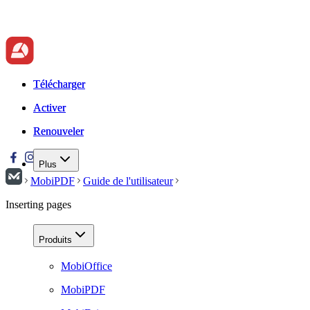
Télécharger
Télécharger
Activer
Activer
Renouveler
Renouveler
Plus
MobiPDF
Guide de l'utilisateur
Inserting pages
Produits
MobiOffice
MobiPDF