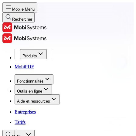
Mobile Menu
Rechercher
Produits
Produits
MobiPDF
MobiPDF
Fonctionnalités
Fonctionnalités
Outils en ligne
Outils en ligne
Aide et ressources
Aide et ressources
Entreprises
Entreprises
Tarifs
Tarifs