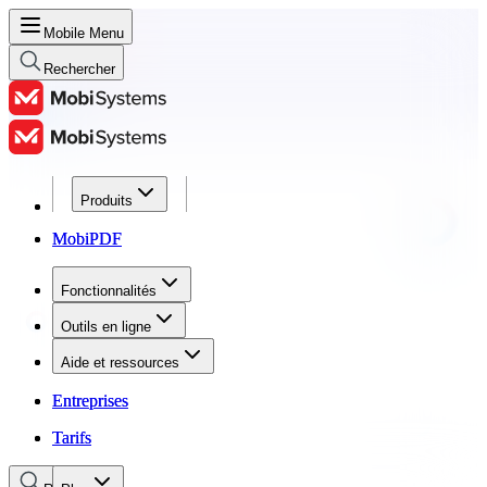
Mobile Menu
Rechercher
Produits
Produits
MobiPDF
MobiPDF
Fonctionnalités
Fonctionnalités
Outils en ligne
Outils en ligne
Aide et ressources
Aide et ressources
Entreprises
Entreprises
Tarifs
Tarifs