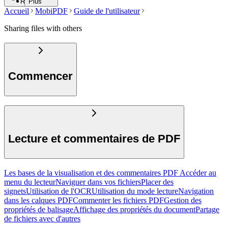
Rechercher
Plus
Accueil
MobiPDF
Guide de l'utilisateur
Sharing files with others
Commencer
Lecture et commentaires de PDF
Les bases de la visualisation et des commentaires PDF
Accéder au
menu du lecteur
Naviguer dans vos fichiers
Placer des
signets
Utilisation de l'OCR
Utilisation du mode lecture
Navigation
dans les calques PDF
Commenter les fichiers PDF
Gestion des
propriétés de balisage
Affichage des propriétés du document
Partage
de fichiers avec d'autres