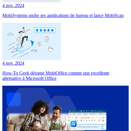
4 nov. 2024
MobiSystems uniﬁe ses applications de bureau et lance MobiScan
4 nov. 2024
How-To Geek désigne MobiOffice comme une excellente
alternative à Microsoft Office