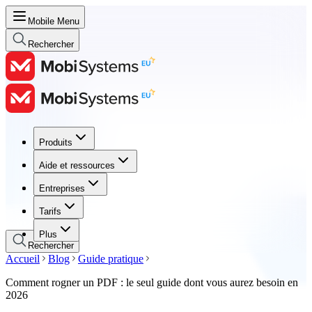
Mobile Menu
Rechercher
Produits
Produits
Aide et ressources
Aide et ressources
Entreprises
Entreprises
Tarifs
Tarifs
Plus
Rechercher
Accueil
Blog
Guide pratique
Comment rogner un PDF : le seul guide dont vous aurez besoin en
2026