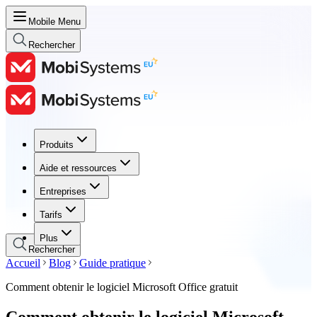
Mobile Menu
Rechercher
Produits
Produits
Aide et ressources
Aide et ressources
Entreprises
Entreprises
Tarifs
Tarifs
Plus
Rechercher
Accueil
Blog
Guide pratique
Comment obtenir le logiciel Microsoft Office gratuit
Comment obtenir le logiciel Microsoft