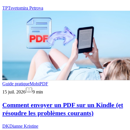
TP
Tsvetomira Petrova
Guide pratique
MobiPDF
15 juil. 2026
9
min
Comment envoyer un PDF sur un Kindle (et
résoudre les problèmes courants)
DK
Dianne Kristine