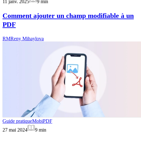
11 janv. 2025
9
min
Comment ajouter un champ modifiable à un
PDF
RM
Reny Mihaylova
Guide pratique
MobiPDF
27 mai 2024
9
min