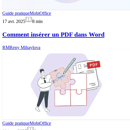
Guide pratique
MobiOffice
17 avr. 2025
8
min
Comment insérer un PDF dans Word
RM
Reny Mihaylova
Guide pratique
MobiOffice