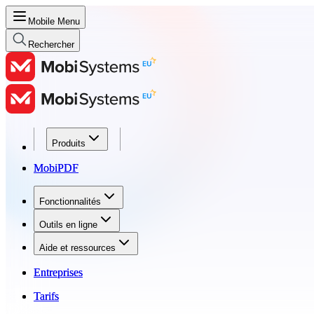
Mobile Menu
Rechercher
Produits
Produits
MobiPDF
MobiPDF
Fonctionnalités
Fonctionnalités
Outils en ligne
Outils en ligne
Aide et ressources
Aide et ressources
Entreprises
Entreprises
Tarifs
Tarifs