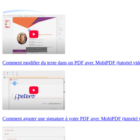
Comment modifier du texte dans un PDF avec MobiPDF (tutoriel vid
Comment ajouter une signature à votre PDF avec MobiPDF (tutoriel 