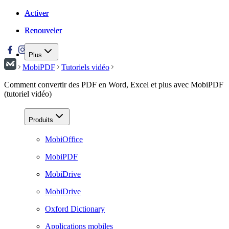
Activer
Activer
Renouveler
Renouveler
Plus
MobiPDF
Tutoriels vidéo
Comment convertir des PDF en Word, Excel et plus avec MobiPDF
(tutoriel vidéo)
Produits
MobiOffice
MobiPDF
MobiDrive
MobiDrive
Oxford Dictionary
Applications mobiles