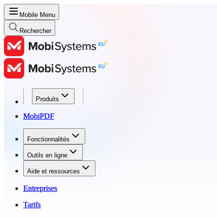
Mobile Menu
Rechercher
Produits
Produits
MobiPDF
MobiPDF
Fonctionnalités
Fonctionnalités
Outils en ligne
Outils en ligne
Aide et ressources
Aide et ressources
Entreprises
Entreprises
Tarifs
Tarifs