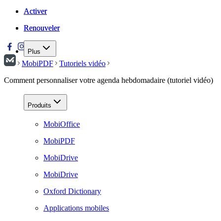
Activer
Activer
Renouveler
Renouveler
Plus
MobiPDF
Tutoriels vidéo
Comment personnaliser votre agenda hebdomadaire (tutoriel vidéo)
Produits
MobiOffice
MobiPDF
MobiDrive
MobiDrive
Oxford Dictionary
Applications mobiles