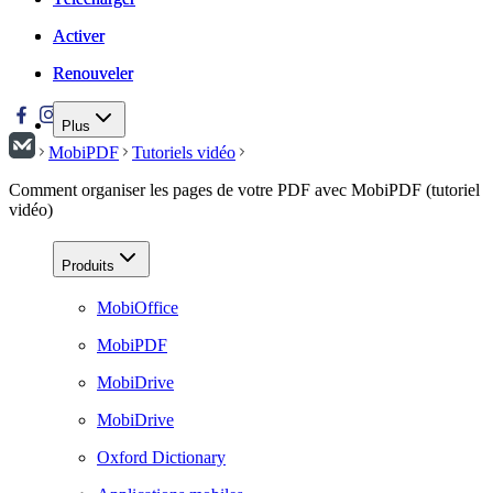
Activer
Activer
Renouveler
Renouveler
Plus
MobiPDF
Tutoriels vidéo
Comment organiser les pages de votre PDF avec MobiPDF (tutoriel
vidéo)
Produits
MobiOffice
MobiPDF
MobiDrive
MobiDrive
Oxford Dictionary