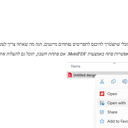
פתח באמצעות MobiPDF. אם פתחת חשבון, תוכל גם להעלות את הקובץ בקלות ישירות מאחסון MobiDrive החינמי שלך.