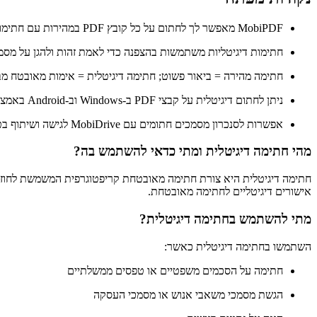
MobiPDF מאפשר לך לחתום על כל קובץ PDF במהירות עם חתימות שמורות או מותאמות אישית
חתימות דיגיטליות משתמשות בהצפנה כדי לאמת זהות ולהגן על מסמכ
חתימה מהירה = ביאור פשוט; חתימה דיגיטלית = אימות מאובטח מב
ניתן לחתום דיגיטלית על קבצי PDF ב-Windows וב-Android באמצעות אישורים או ספק חתימות.
אפשרות לסנכרון מסמכים חתומים עם MobiDrive לגישה ושיתוף בטוחים מכל מכשיר.
מהי חתימה דיגיטלית ומתי כדאי להשתמש בה?
חתימה דיגיטלית היא צורת חתימה מאובטחת קריפטוגרפית המשמשת לחוזי
אישורים דיגיטליים לחתימה מאובטחת.
מתי להשתמש בחתימה דיגיטלית?
השתמשו בחתימה דיגיטלית כאשר:
חתימה על הסכמים משפטיים או טפסים ממשלתיים
הגשת מסמכי משאבי אנוש או מסמכי העסקה