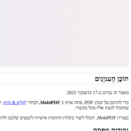
תוֹכֶן הָעִניָנִים
מאמר זה עודכן ב-17 בדצמבר 2025
כדי לחתום על קובץ PDF, פתח אותו ב
MobiPDF,
לִבחוֹר
לְמַלֵא & סִימָן,
לִ
שתוכלו לגשת אליו מכל מכשיר.
בעזרת MobiPDF, תוכלו ליצור בקלות חתימות אישיות לקבצים שלכם ולהשתמש בהן כדי לחתום על כל סוגי מסמכי PDF ללא כל חומרה פיזית. אפילו לא עט. בואו נתחיל, טוב?
נקודות מפתח